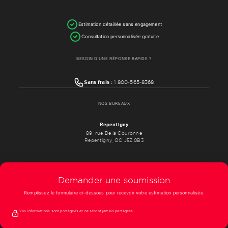
Estimation détaillée sans engagement
Consultation personnalisée gratuite
BESOIN D’UNE RÉPONSE RAPIDE ?
Sans frais :
1 800-565-8368
NOS BUREAUX
Repentigny
89, rue De la Couronne
Repentigny, QC J5Z 0B3
Demander une soumission
Remplissez le formulaire ci-dessous pour recevoir votre estimation personnalisée.
Vos informations sont protégées et ne seront jamais partagées.