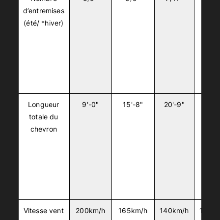
d’entremises
(été/ *hiver)
Longueur
9'-0"
15'-8"
20'-9"
26'-
totale du
chevron
Vitesse vent
200km/h
165km/h
140km/h
130k