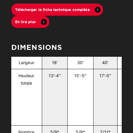
Télécharger la fiche technique complète
En lire plus
Fermer
DIMENSIONS
Largeur
18'
30'
40'
50'
Hauteur
13'-4"
15'-5"
17'-0"
18'-
totale
Nombre
5/9*
5/9*
7/11*
9/13