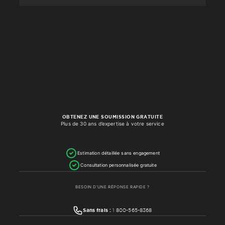
OBTENEZ UNE SOUMISSION GRATUITE
Plus de 30 ans d’expertise à votre service
Estimation détaillée sans engagement
Consultation personnalisée gratuite
BESOIN D’UNE RÉPONSE RAPIDE ?
Sans frais :
1 800-565-8368