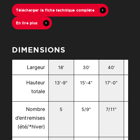
Télécharger la fiche technique complète
En lire plus
Fermer
DIMENSIONS
Largeur
18'
30'
40'
50'
Hauteur
13'-9"
15'-4"
17'-0"
18'-
totale
Nombre
5
5/9"
7/11"
9/1
d’entremises
(été/*hiver)