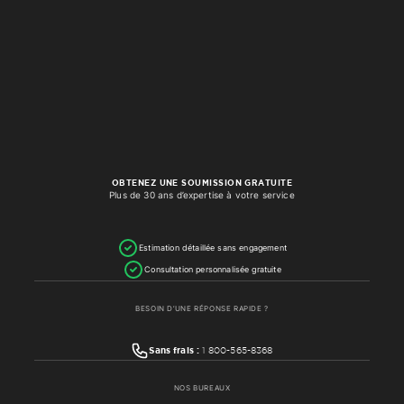
OBTENEZ UNE SOUMISSION GRATUITE
Plus de 30 ans d’expertise à votre service
Estimation détaillée sans engagement
Consultation personnalisée gratuite
BESOIN D’UNE RÉPONSE RAPIDE ?
Sans frais :
1 800-565-8368
NOS BUREAUX