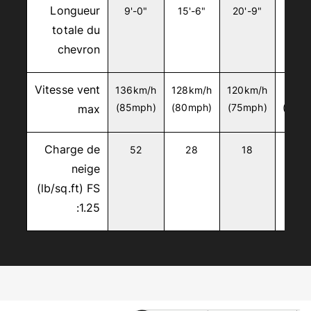
Longueur
9'-0"
15'-6"
20'-9"
26'-
totale du
chevron
Vitesse vent
136km/h
128km/h
120km/h
88km
max
(85mph)
(80mph)
(75mph)
(55m
Charge de
52
28
18
9
neige
(lb/sq.ft) FS
:1.25