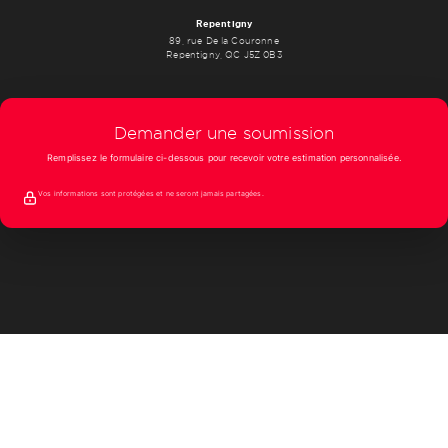
Repentigny
89, rue De la Couronne
Repentigny, QC J5Z 0B3
Demander une soumission
Remplissez le formulaire ci-dessous pour recevoir votre estimation personnalisée.
Vos informations sont protégées et ne seront jamais partagées.