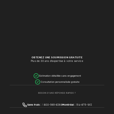
OBTENEZ UNE SOUMISSION GRATUITE
Plus de 30 ans d’expertise à votre service
Estimation détaillée sans engagement
Consultation personnalisée gratuite
BESOIN D’UNE RÉPONSE RAPIDE ?
Sans frais :
1 800-565-8368
Montréal :
514-875-1913