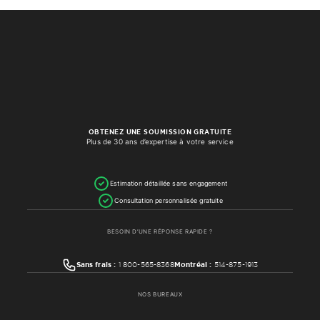
OBTENEZ UNE SOUMISSION GRATUITE
Plus de 30 ans d’expertise à votre service
Estimation détaillée sans engagement
Consultation personnalisée gratuite
BESOIN D’UNE RÉPONSE RAPIDE ?
Sans frais :
1 800-565-8368
Montréal :
514-875-1913
NOS BUREAUX