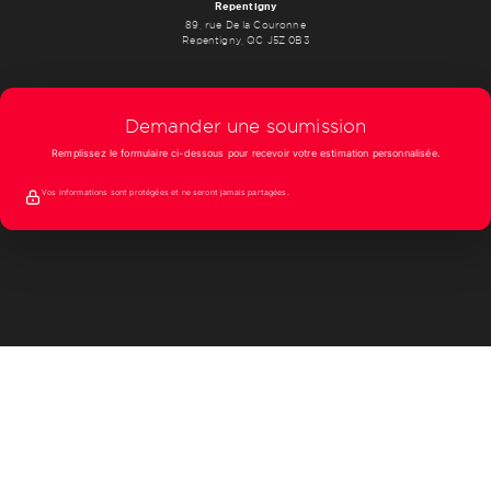
Repentigny
89, rue De la Couronne
Repentigny, QC J5Z 0B3
Demander une soumission
Remplissez le formulaire ci-dessous pour recevoir votre estimation personnalisée.
Vos informations sont protégées et ne seront jamais partagées.